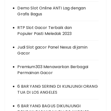
Demo Slot Online ANTI Lag dengan
Grafis Bagus
RTP Slot Gacor Terbaik dan
Populer Pasti Meledak 2023
Judi Slot gacor Panel Nexus di jamin
Gacor
Premium303 Menawarkan Berbagai
Permainan Gacor
6 BAR YANG SERING DI KUNJUNGI ORANG
TUA DI LOS ANGELES
6 BAR YANG BAGUS DIKUNJUNGI