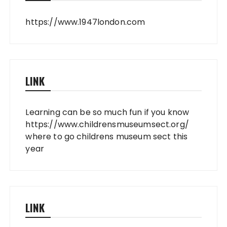
https://www.1947london.com
LINK
Learning can be so much fun if you know
https://www.childrensmuseumsect.org/
where to go childrens museum sect this
year
LINK