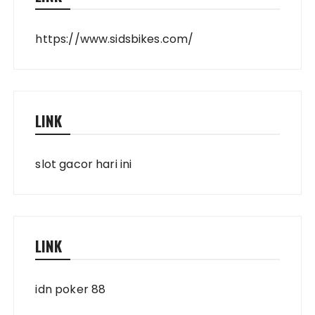
https://www.sidsbikes.com/
LINK
slot gacor hari ini
LINK
idn poker 88