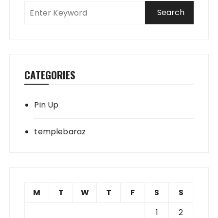
CATEGORIES
Pin Up
templebaraz
M
T
W
T
F
S
S
1
2