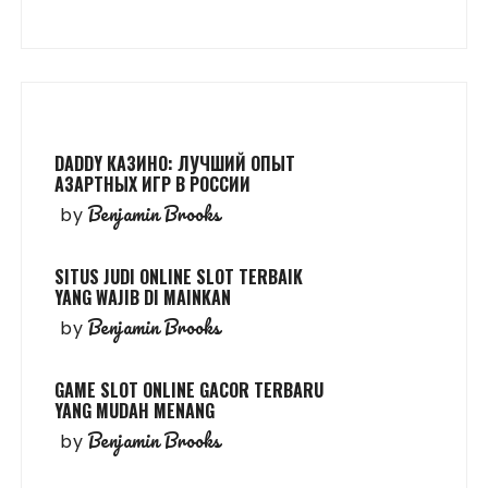
DADDY КАЗИНО: ЛУЧШИЙ ОПЫТ
АЗАРТНЫХ ИГР В РОССИИ
Benjamin Brooks
by
SITUS JUDI ONLINE SLOT TERBAIK
YANG WAJIB DI MAINKAN
Benjamin Brooks
by
GAME SLOT ONLINE GACOR TERBARU
YANG MUDAH MENANG
Benjamin Brooks
by