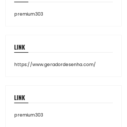
premium303
LINK
https://www.geradordesenha.com/
LINK
premium303