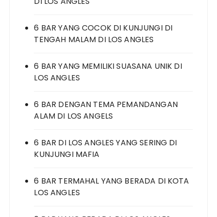
DI LOS ANGLES
6 BAR YANG COCOK DI KUNJUNGI DI
TENGAH MALAM DI LOS ANGLES
6 BAR YANG MEMILIKI SUASANA UNIK DI
LOS ANGLES
6 BAR DENGAN TEMA PEMANDANGAN
ALAM DI LOS ANGELS
6 BAR DI LOS ANGLES YANG SERING DI
KUNJUNGI MAFIA
6 BAR TERMAHAL YANG BERADA DI KOTA
LOS ANGLES