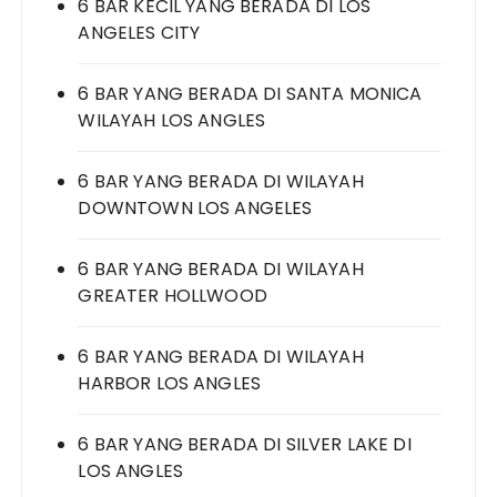
6 BAR KECIL YANG BERADA DI LOS
ANGELES CITY
6 BAR YANG BERADA DI SANTA MONICA
WILAYAH LOS ANGLES
6 BAR YANG BERADA DI WILAYAH
DOWNTOWN LOS ANGELES
6 BAR YANG BERADA DI WILAYAH
GREATER HOLLWOOD
6 BAR YANG BERADA DI WILAYAH
HARBOR LOS ANGLES
6 BAR YANG BERADA DI SILVER LAKE DI
LOS ANGLES