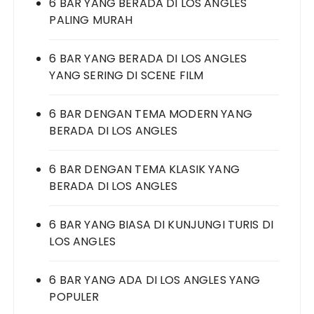
6 BAR YANG BERADA DI LOS ANGLES
PALING MURAH
6 BAR YANG BERADA DI LOS ANGLES
YANG SERING DI SCENE FILM
6 BAR DENGAN TEMA MODERN YANG
BERADA DI LOS ANGLES
6 BAR DENGAN TEMA KLASIK YANG
BERADA DI LOS ANGLES
6 BAR YANG BIASA DI KUNJUNGI TURIS DI
LOS ANGLES
6 BAR YANG ADA DI LOS ANGLES YANG
POPULER