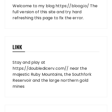
Welcome to my blog
https://bloog.io/
The
full version of this site and try hard
refreshing this page to fix the error.
LINK
Stay and play at
https://doubledicerv.com//
near the
majestic Ruby Mountains, the Southfork
Reservoir and the large northern gold
mines