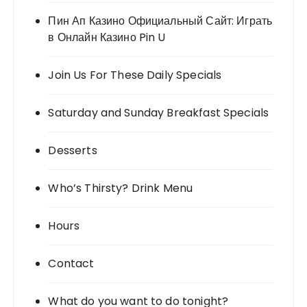
Пин Ап Казино Официальный Сайт: Играть
в Онлайн Казино Pin U
Join Us For These Daily Specials
Saturday and Sunday Breakfast Specials
Desserts
Who’s Thirsty? Drink Menu
Hours
Contact
What do you want to do tonight?