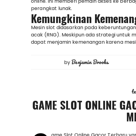
online. Ini memberi pemain akses ke berbag
perangkat lunak.
Kemungkinan Kemenan
Mesin slot didasarkan pada keberuntungan,
acak (RNG). Meskipun ada strategi untuk m
dapat menjamin kemenangan karena mesin s
Benjamin Brooks
by
t
GAME SLOT ONLINE G
M
ame Slot Online Gacor Terbaru y