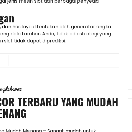
ai jenis mesin slot dari berbagai penyedia
gan
 dan hasilnya ditentukan oleh generator angka
engelola taruhan Anda, tidak ada strategi yang
lot tidak dapat diprediksi.
emplebaraz
ACOR TERBARU YANG MUDAH
ENANG
ang Mudah Menang –
Sangat mudah untuk