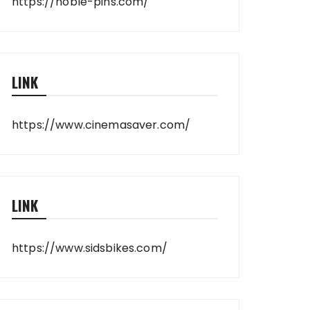
https://noble-pins.com/
LINK
https://www.cinemasaver.com/
LINK
https://www.sidsbikes.com/