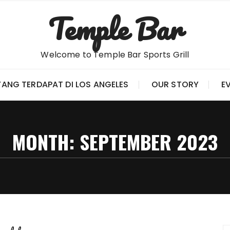
Temple Bar
Welcome to Temple Bar Sports Grill
YANG TERDAPAT DI LOS ANGELES
OUR STORY
E
MONTH:
SEPTEMBER 2023