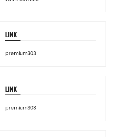
LINK
premium303
LINK
premium303