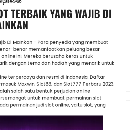
emplebaraz
OT TERBAIK YANG WAJIB DI
AINKAN
ajib Di Mainkan
– Para penyedia yang membuat
enar-benar memanfaatkan peluang besar
online ini. Mereka berusaha keras untuk
rik dengan tema dan hadiah yang menarik untuk
line terpercaya dan resmi di Indonesia. Daftar
rmasuk Maxwin, Slot88, dan Slot777 Terbaru 2023.
alah salah satu bentuk perjudian online
bersemangat untuk membuat permainan slot
a ada permainan
judi slot
online, yaitu slot, yang