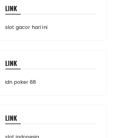
LINK
slot gacor hari ini
LINK
idn poker 88
LINK
slot indonesia