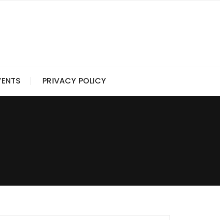
VENTS
PRIVACY POLICY