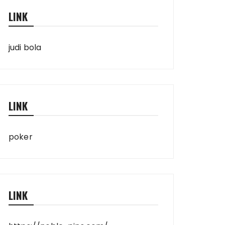
LINK
judi bola
LINK
poker
LINK