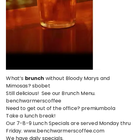
What’s
brunch
without Bloody Marys and
Mimosas?
sbobet
Still delicious! See our Brunch Menu.
benchwarmerscoffee
Need to get out of the office?
premiumbola
Take a lunch break!
Our 7-8-9 Lunch Specials are served Monday thru
Friday.
www.benchwarmerscoffee.com
We have daily specials.