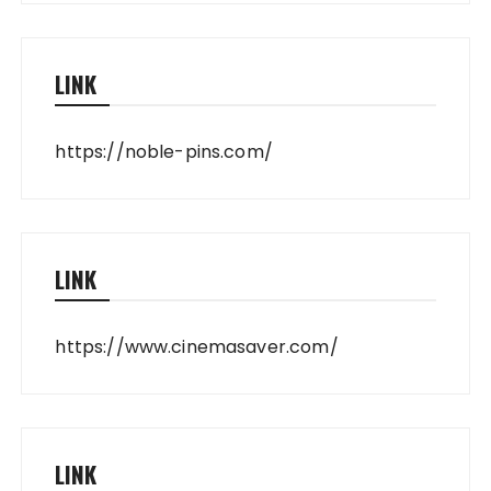
LINK
https://noble-pins.com/
LINK
https://www.cinemasaver.com/
LINK