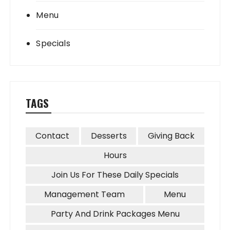
Menu
Specials
TAGS
Contact
Desserts
Giving Back
Hours
Join Us For These Daily Specials
Management Team
Menu
Party And Drink Packages Menu