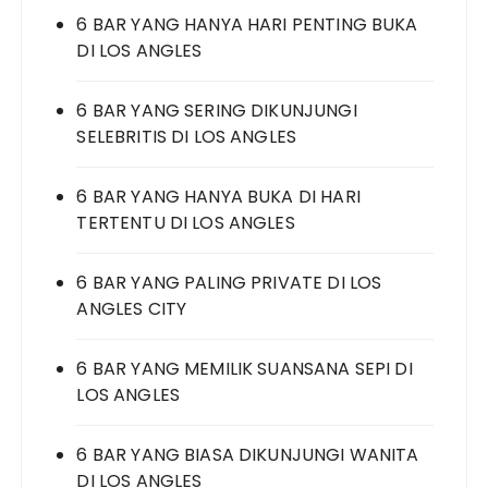
6 BAR YANG HANYA HARI PENTING BUKA
DI LOS ANGLES
6 BAR YANG SERING DIKUNJUNGI
SELEBRITIS DI LOS ANGLES
6 BAR YANG HANYA BUKA DI HARI
TERTENTU DI LOS ANGLES
6 BAR YANG PALING PRIVATE DI LOS
ANGLES CITY
6 BAR YANG MEMILIK SUANSANA SEPI DI
LOS ANGLES
6 BAR YANG BIASA DIKUNJUNGI WANITA
DI LOS ANGLES