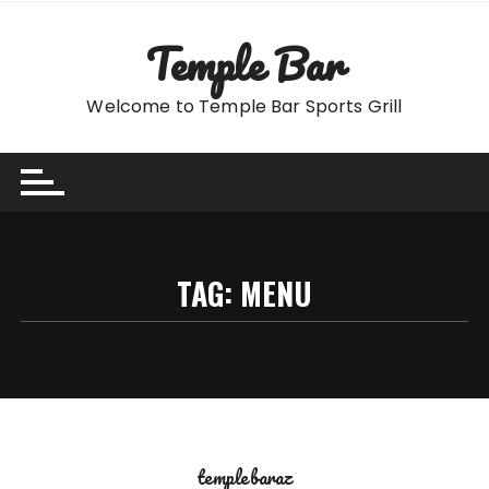
Skip
to
Temple Bar
content
Welcome to Temple Bar Sports Grill
TAG:
MENU
templebaraz