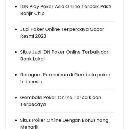
IDN Play Poker Asia Online Terbaik Pasti
Banjir Chip
Judi Poker Online Terpercaya Gacor
Resmi 2023
Situs Judi IDN Poker Online Terbaik dari
Bank Lokal
Beragam Permainan di Gembala poker
Indonesia
Gembala Poker Online Terbaik dan
Terpecaya
Situs Poker Online Dengan Bonus Yang
Menarik