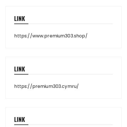
LINK
https://www.premium303.shop/
LINK
https://premium303.cymru/
LINK