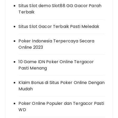
Situs Slot demo Slot88 GG Gacor Parah
Terbaik
Situs Slot Gacor Terbaik Pasti Meledak
Poker Indonesia Terpercaya Secara
Online 2023
10 Game IDN Poker Online Tergacor
Pasti Menang
Klaim Bonus di Situs Poker Online Dengan
Mudah
Poker Online Populer dan Tergacor Pasti
WD