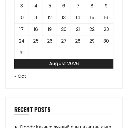
3
4
5
6
7
8
9
10
11
12
13
14
15
16
17
18
19
20
21
22
23
24
25
26
27
28
29
30
31
August 2026
« Oct
RECENT POSTS
Daddy Казино: лучший опыт азартных игр