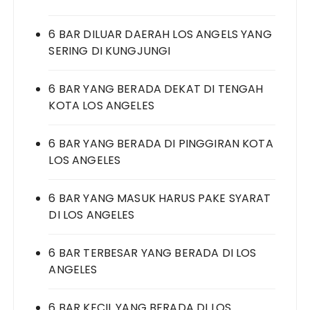
6 BAR DILUAR DAERAH LOS ANGELS YANG
SERING DI KUNGJUNGI
6 BAR YANG BERADA DEKAT DI TENGAH
KOTA LOS ANGELES
6 BAR YANG BERADA DI PINGGIRAN KOTA
LOS ANGELES
6 BAR YANG MASUK HARUS PAKE SYARAT
DI LOS ANGELES
6 BAR TERBESAR YANG BERADA DI LOS
ANGELES
6 BAR KECIL YANG BERADA DI LOS