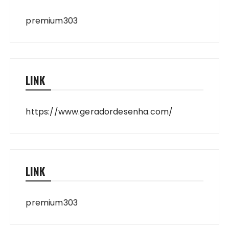
premium303
LINK
https://www.geradordesenha.com/
LINK
premium303