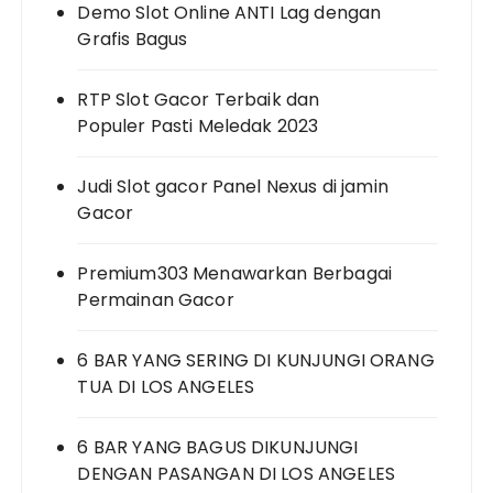
Demo Slot Online ANTI Lag dengan
Grafis Bagus
RTP Slot Gacor Terbaik dan
Populer Pasti Meledak 2023
Judi Slot gacor Panel Nexus di jamin
Gacor
Premium303 Menawarkan Berbagai
Permainan Gacor
6 BAR YANG SERING DI KUNJUNGI ORANG
TUA DI LOS ANGELES
6 BAR YANG BAGUS DIKUNJUNGI
DENGAN PASANGAN DI LOS ANGELES