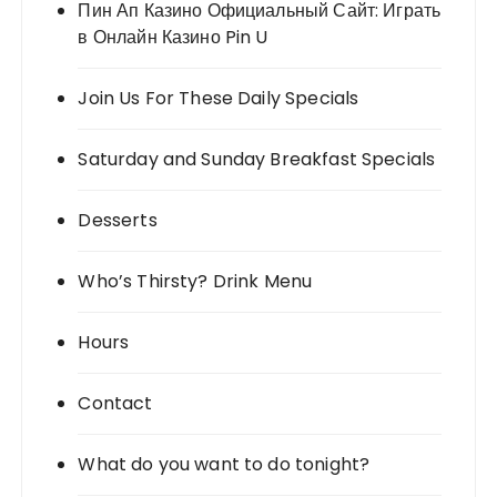
Пин Ап Казино Официальный Сайт: Играть
в Онлайн Казино Pin U
Join Us For These Daily Specials
Saturday and Sunday Breakfast Specials
Desserts
Who’s Thirsty? Drink Menu
Hours
Contact
What do you want to do tonight?