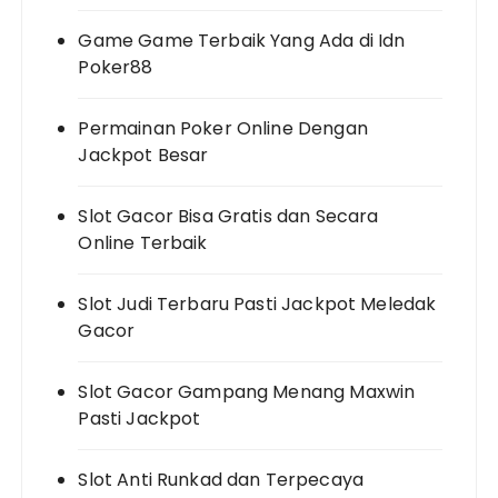
Game Game Terbaik Yang Ada di Idn
Poker88
Permainan Poker Online Dengan
Jackpot Besar
Slot Gacor Bisa Gratis dan Secara
Online Terbaik
Slot Judi Terbaru Pasti Jackpot Meledak
Gacor
Slot Gacor Gampang Menang Maxwin
Pasti Jackpot
Slot Anti Runkad dan Terpecaya