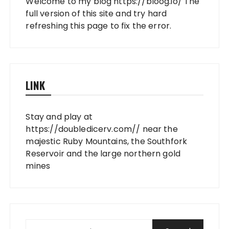
Welcome to my blog
https://bloog.io/
The
full version of this site and try hard
refreshing this page to fix the error.
LINK
Stay and play at
https://doubledicerv.com//
near the
majestic Ruby Mountains, the Southfork
Reservoir and the large northern gold
mines