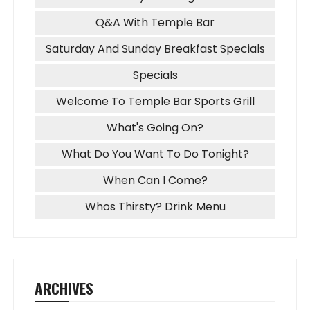
Q&A With Temple Bar
Saturday And Sunday Breakfast Specials
Specials
Welcome To Temple Bar Sports Grill
What's Going On?
What Do You Want To Do Tonight?
When Can I Come?
Whos Thirsty? Drink Menu
ARCHIVES