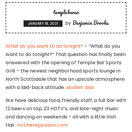
templebaraz
Benjamin Brooks
by
JANUARY 18, 2021
What do you want to do tonight?
– “What do you
want to do tonight?” That question has finally been
answered with the opening of Temple Bar Sports
Grill – the newest neighborhood sports lounge in
North Scottsdale that has an upscale atmosphere
with a laid-back attitude.
sbobet asia
We have delicious food, friendly staff, a full bar with
12 beers on tap, 23 HDTV’s, and late-night music
and dancing on weekends – all with a little Irish
flair.
mrchensjackson.com