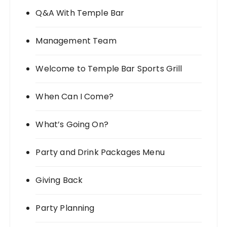
Q&A With Temple Bar
Management Team
Welcome to Temple Bar Sports Grill
When Can I Come?
What’s Going On?
Party and Drink Packages Menu
Giving Back
Party Planning