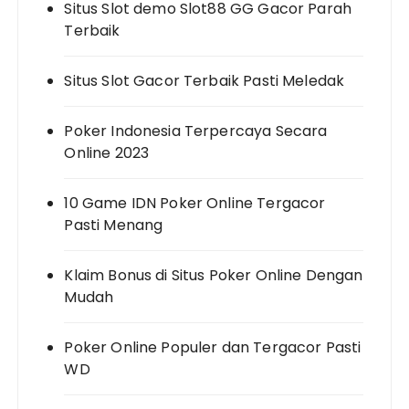
Situs Slot demo Slot88 GG Gacor Parah
Terbaik
Situs Slot Gacor Terbaik Pasti Meledak
Poker Indonesia Terpercaya Secara
Online 2023
10 Game IDN Poker Online Tergacor
Pasti Menang
Klaim Bonus di Situs Poker Online Dengan
Mudah
Poker Online Populer dan Tergacor Pasti
WD