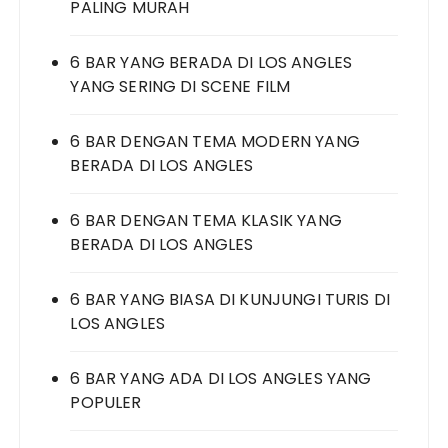
PALING MURAH
6 BAR YANG BERADA DI LOS ANGLES
YANG SERING DI SCENE FILM
6 BAR DENGAN TEMA MODERN YANG
BERADA DI LOS ANGLES
6 BAR DENGAN TEMA KLASIK YANG
BERADA DI LOS ANGLES
6 BAR YANG BIASA DI KUNJUNGI TURIS DI
LOS ANGLES
6 BAR YANG ADA DI LOS ANGLES YANG
POPULER