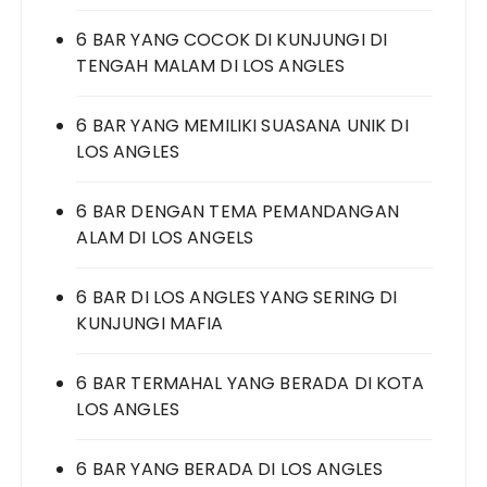
6 BAR YANG COCOK DI KUNJUNGI DI
TENGAH MALAM DI LOS ANGLES
6 BAR YANG MEMILIKI SUASANA UNIK DI
LOS ANGLES
6 BAR DENGAN TEMA PEMANDANGAN
ALAM DI LOS ANGELS
6 BAR DI LOS ANGLES YANG SERING DI
KUNJUNGI MAFIA
6 BAR TERMAHAL YANG BERADA DI KOTA
LOS ANGLES
6 BAR YANG BERADA DI LOS ANGLES