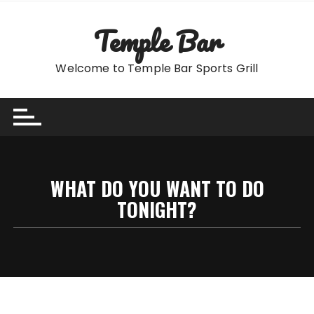
Skip
to
Temple Bar
content
Welcome to Temple Bar Sports Grill
WHAT DO YOU WANT TO DO
TONIGHT?