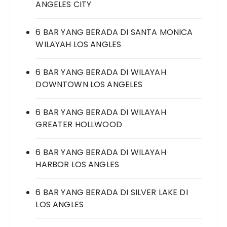
ANGELES CITY
6 BAR YANG BERADA DI SANTA MONICA
WILAYAH LOS ANGLES
6 BAR YANG BERADA DI WILAYAH
DOWNTOWN LOS ANGELES
6 BAR YANG BERADA DI WILAYAH
GREATER HOLLWOOD
6 BAR YANG BERADA DI WILAYAH
HARBOR LOS ANGLES
6 BAR YANG BERADA DI SILVER LAKE DI
LOS ANGLES