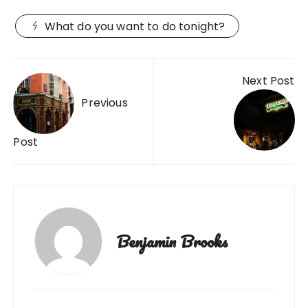
What do you want to do tonight?
Post
Next Post
navigation
Previous
Post
Benjamin Brooks