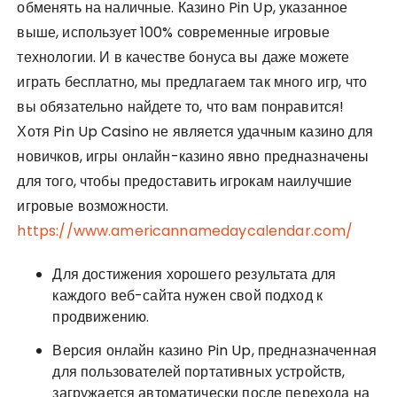
обменять на наличные. Казино Pin Up, указанное
выше, использует 100% современные игровые
технологии. И в качестве бонуса вы даже можете
играть бесплатно, мы предлагаем так много игр, что
вы обязательно найдете то, что вам понравится!
Хотя Pin Up Casino не является удачным казино для
новичков, игры онлайн-казино явно предназначены
для того, чтобы предоставить игрокам наилучшие
игровые возможности.
https://www.americannamedaycalendar.com/
Для достижения хорошего результата для
каждого веб-сайта нужен свой подход к
продвижению.
Версия онлайн казино Pin Up, предназначенная
для пользователей портативных устройств,
загружается автоматически после перехода на