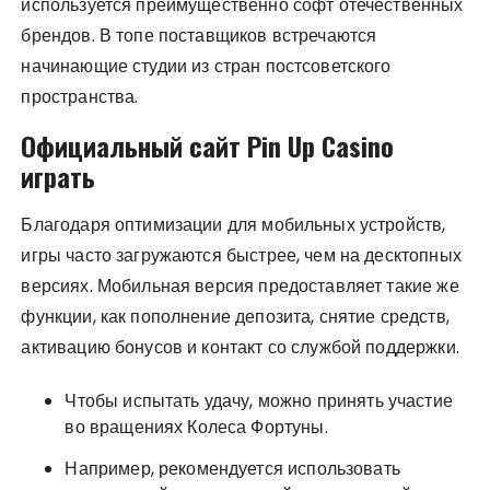
используется преимущественно софт отечественных
брендов. В топе поставщиков встречаются
начинающие студии из стран постсоветского
пространства.
Официальный сайт Pin Up Casino
играть
Благодаря оптимизации для мобильных устройств,
игры часто загружаются быстрее, чем на десктопных
версиях. Мобильная версия предоставляет такие же
функции, как пополнение депозита, снятие средств,
активацию бонусов и контакт со службой поддержки.
Чтобы испытать удачу, можно принять участие
во вращениях Колеса Фортуны.
Например, рекомендуется использовать