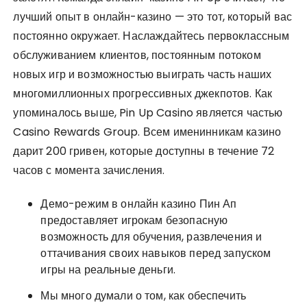
лучший опыт в онлайн-казино — это тот, который вас
постоянно окружает. Наслаждайтесь первоклассным
обслуживанием клиентов, постоянным потоком
новых игр и возможностью выиграть часть наших
многомиллионных прогрессивных джекпотов. Как
упоминалось выше, Pin Up Casino является частью
Casino Rewards Group. Всем именинникам казино
дарит 200 гривен, которые доступны в течение 72
часов с момента зачисления.
Демо-режим в онлайн казино Пин Ап
предоставляет игрокам безопасную
возможность для обучения, развлечения и
оттачивания своих навыков перед запуском
игры на реальные деньги.
Мы много думали о том, как обеспечить