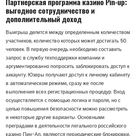
Партнерская программа казино Pin-up:
выгодное сотрудничество и
дополнительный доход
Выигрыш делится между определенным количеством
участников, количество которых может достигать 50
человек. В первую очередь необходимо составить
запрос в службу техподдержки компании и
аргументированно попросить заблокировать доступ к
аккаунту. Юзеры получают доступ к личному кабинету
в автоматическом режиме, сразу же после
выполнения всех регистрационных процедур. Вход
осуществляется с помощью логина и пароля, но с
целью повышения безопасности можно рассмотреть
и некоторые другие варианты. Основными
преградами в деятельности легального российского
казино Пин-Ап, являются периодические блокировки,