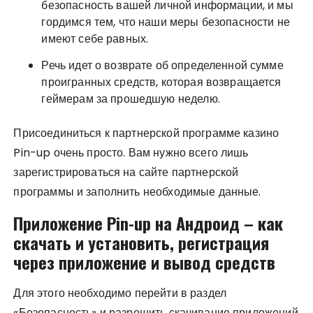
безопасность вашей личной информации, и мы
гордимся тем, что наши меры безопасности не
имеют себе равных.
Речь идет о возврате об определенной сумме
проигранных средств, которая возвращается
геймерам за прошедшую неделю.
Присоединиться к партнерской программе казино
Pin-up очень просто. Вам нужно всего лишь
зарегистрироваться на сайте партнерской
программы и заполнить необходимые данные.
Приложение Pin-up на Андроид – как
скачать и установить, регистрация
через приложение и вывод средств
Для этого необходимо перейти в раздел
«Безопасность» и разрешить скачивание приложений