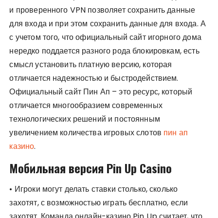
и проверенного VPN позволяет сохранить данные
для входа и при этом сохранить данные для входа. А
с учетом того, что официальный сайт игорного дома
нередко поддается разного рода блокировкам, есть
смысл установить платную версию, которая
отличается надежностью и быстродействием.
Официальный сайт Пин Ап – это ресурс, который
отличается многообразием современных
технологических решений и постоянным
увеличением количества игровых слотов
пин ап
казино
.
Мобильная версия Pin Up Casino
• Игроки могут делать ставки столько, сколько
захотят, с возможностью играть бесплатно, если
захотят. Команда онлайн-казино Pin Up считает, что