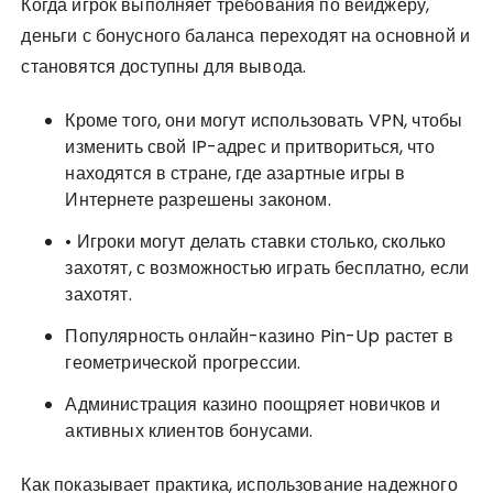
Когда игрок выполняет требования по вейджеру,
деньги с бонусного баланса переходят на основной и
становятся доступны для вывода.
Кроме того, они могут использовать VPN, чтобы
изменить свой IP-адрес и притвориться, что
находятся в стране, где азартные игры в
Интернете разрешены законом.
• Игроки могут делать ставки столько, сколько
захотят, с возможностью играть бесплатно, если
захотят.
Популярность онлайн-казино Pin-Up растет в
геометрической прогрессии.
Администрация казино поощряет новичков и
активных клиентов бонусами.
Как показывает практика, использование надежного