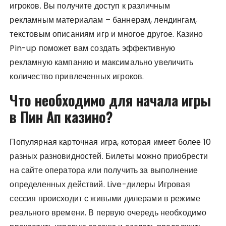
игроков. Вы получите доступ к различным
рекламным материалам – баннерам, лендингам,
текстовым описаниям игр и многое другое. Казино
Pin-up поможет вам создать эффективную
рекламную кампанию и максимально увеличить
количество привлеченных игроков.
Что необходимо для начала игры
в Пин Ап казино?
Популярная карточная игра, которая имеет более 10
разных разновидностей. Билеты можно приобрести
на сайте оператора или получить за выполнение
определенных действий. Live-дилеры Игровая
сессия происходит с живыми дилерами в режиме
реального времени. В первую очередь необходимо