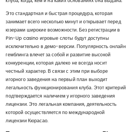
клуба, когда, кем и на каких основаниях она выдана.
Это стандартная и быстрая процедура, которая
занимает всего несколько минут и открывает перед
юзерами широкие возможности. Без регистрации в
Pin-Up casino игровые слоты будут доступны
исключительно в демо-версии. Популярность онлайн
гемблинга влечет за собой и развитие высокой
конкуренции, которая далеко не всегда носит
честный характер. В связи с этим при выборе
игорного заведения на первый план выходит
легальность функционирования клуба. Этот критерий
подтверждается наличием у игорного заведения
лицензии. Это легальная компания, деятельность
которой осуществляется по международной
лицензии Кюрасао.