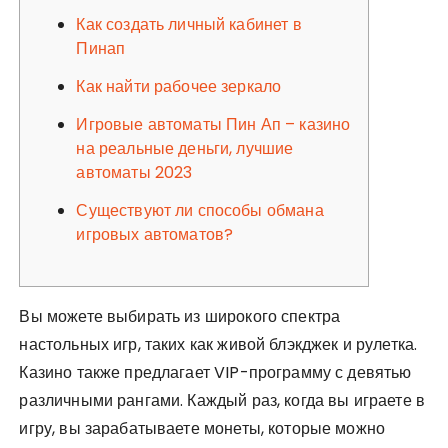
Как создать личный кабинет в
Пинап
Как найти рабочее зеркало
Игровые автоматы Пин Ап – казино
на реальные деньги, лучшие
автоматы 2023
Существуют ли способы обмана
игровых автоматов?
Вы можете выбирать из широкого спектра
настольных игр, таких как живой блэкджек и рулетка.
Казино также предлагает VIP-программу с девятью
различными рангами. Каждый раз, когда вы играете в
игру, вы зарабатываете монеты, которые можно