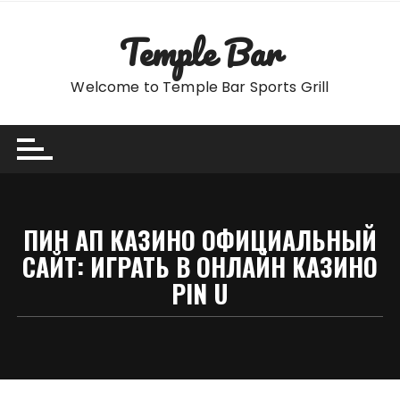
Skip
to
Temple Bar
content
Welcome to Temple Bar Sports Grill
ПИН АП КАЗИНО ОФИЦИАЛЬНЫЙ
САЙТ: ИГРАТЬ В ОНЛАЙН КАЗИНО
PIN U