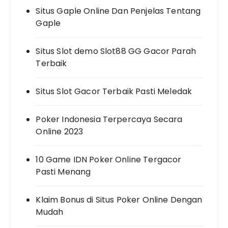
Situs Gaple Online Dan Penjelas Tentang
Gaple
Situs Slot demo Slot88 GG Gacor Parah
Terbaik
Situs Slot Gacor Terbaik Pasti Meledak
Poker Indonesia Terpercaya Secara
Online 2023
10 Game IDN Poker Online Tergacor
Pasti Menang
Klaim Bonus di Situs Poker Online Dengan
Mudah