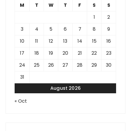
M
T
W
T
F
S
S
1
2
3
4
5
6
7
8
9
10
11
12
13
14
15
16
17
18
19
20
21
22
23
24
25
26
27
28
29
30
31
August 2026
« Oct