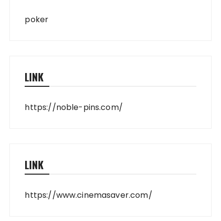
poker
LINK
https://noble-pins.com/
LINK
https://www.cinemasaver.com/