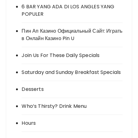
6 BAR YANG ADA DI LOS ANGLES YANG
POPULER
Пин Ап Казино Официальный Сайт: Играть
в Онлайн Казино Pin U
Join Us For These Daily Specials
Saturday and Sunday Breakfast Specials
Desserts
Who’s Thirsty? Drink Menu
Hours