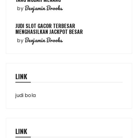
Benjamin Brooks
by
JUDI SLOT GACOR TERBESAR
MENGHASILKAN JACKPOT BESAR
Benjamin Brooks
by
LINK
judi bola
LINK