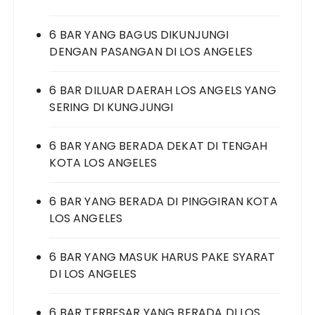
6 BAR YANG BAGUS DIKUNJUNGI
DENGAN PASANGAN DI LOS ANGELES
6 BAR DILUAR DAERAH LOS ANGELS YANG
SERING DI KUNGJUNGI
6 BAR YANG BERADA DEKAT DI TENGAH
KOTA LOS ANGELES
6 BAR YANG BERADA DI PINGGIRAN KOTA
LOS ANGELES
6 BAR YANG MASUK HARUS PAKE SYARAT
DI LOS ANGELES
6 BAR TERBESAR YANG BERADA DI LOS