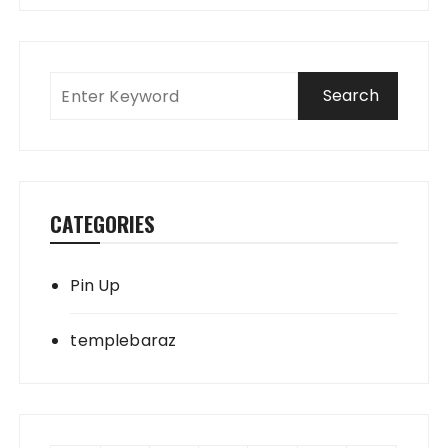
CATEGORIES
Pin Up
templebaraz