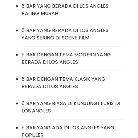
6 BAR YANG BERADA DI LOS ANGLES
PALING MURAH
6 BAR YANG BERADA DI LOS ANGLES
YANG SERING DI SCENE FILM
6 BAR DENGAN TEMA MODERN YANG
BERADA DI LOS ANGLES
6 BAR DENGAN TEMA KLASIK YANG
BERADA DI LOS ANGLES
6 BAR YANG BIASA DI KUNJUNGI TURIS DI
LOS ANGLES
6 BAR YANG ADA DI LOS ANGLES YANG
POPULER