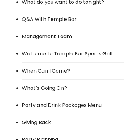
What do you want to do tonight?
Q&A With Temple Bar
Management Team
Welcome to Temple Bar Sports Grill
When Can I Come?
What’s Going On?
Party and Drink Packages Menu
Giving Back
Party Planning