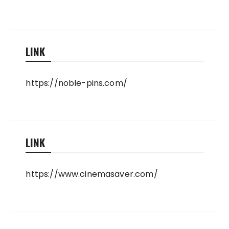
LINK
https://noble-pins.com/
LINK
https://www.cinemasaver.com/