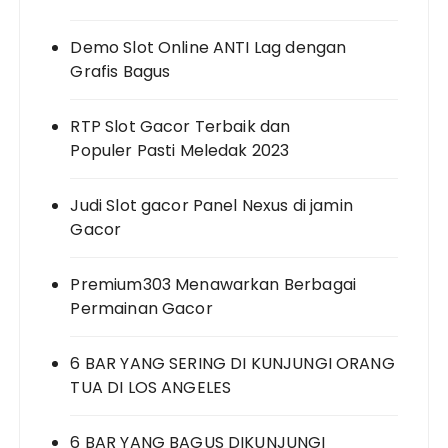
Demo Slot Online ANTI Lag dengan
Grafis Bagus
RTP Slot Gacor Terbaik dan
Populer Pasti Meledak 2023
Judi Slot gacor Panel Nexus di jamin
Gacor
Premium303 Menawarkan Berbagai
Permainan Gacor
6 BAR YANG SERING DI KUNJUNGI ORANG
TUA DI LOS ANGELES
6 BAR YANG BAGUS DIKUNJUNGI