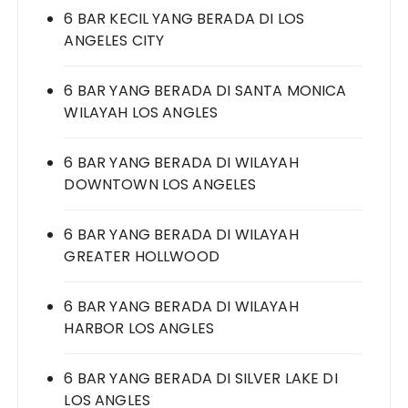
6 BAR KECIL YANG BERADA DI LOS
ANGELES CITY
6 BAR YANG BERADA DI SANTA MONICA
WILAYAH LOS ANGLES
6 BAR YANG BERADA DI WILAYAH
DOWNTOWN LOS ANGELES
6 BAR YANG BERADA DI WILAYAH
GREATER HOLLWOOD
6 BAR YANG BERADA DI WILAYAH
HARBOR LOS ANGLES
6 BAR YANG BERADA DI SILVER LAKE DI
LOS ANGLES