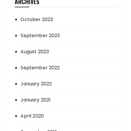
ARCHIVES
October 2023
September 2023
August 2023
September 2022
January 2022
January 2021
April 2020