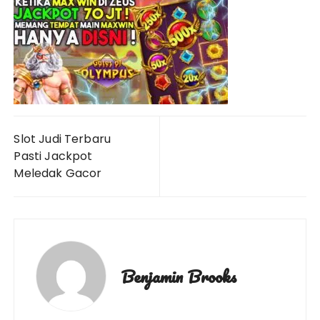
Post
Slot Judi Terbaru
navigation
Pasti Jackpot
Meledak Gacor
Benjamin Brooks