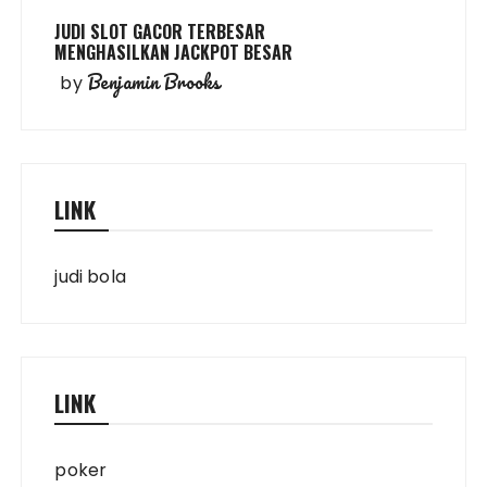
JUDI SLOT GACOR TERBESAR
MENGHASILKAN JACKPOT BESAR
Benjamin Brooks
by
LINK
judi bola
LINK
poker