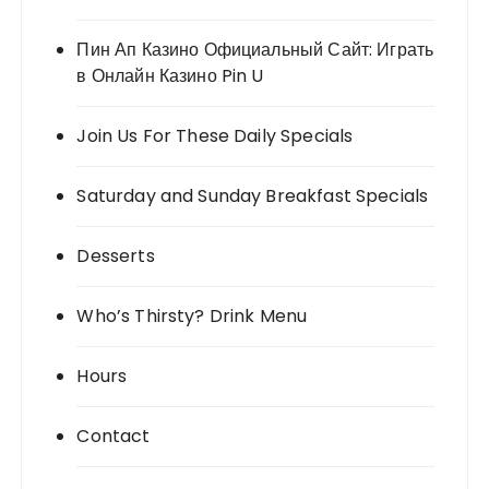
Пин Ап Казино Официальный Сайт: Играть
в Онлайн Казино Pin U
Join Us For These Daily Specials
Saturday and Sunday Breakfast Specials
Desserts
Who’s Thirsty? Drink Menu
Hours
Contact