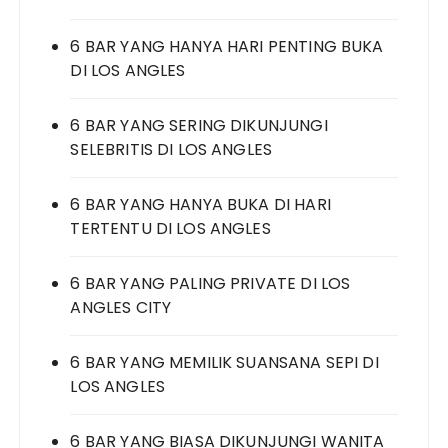
6 BAR YANG HANYA HARI PENTING BUKA
DI LOS ANGLES
6 BAR YANG SERING DIKUNJUNGI
SELEBRITIS DI LOS ANGLES
6 BAR YANG HANYA BUKA DI HARI
TERTENTU DI LOS ANGLES
6 BAR YANG PALING PRIVATE DI LOS
ANGLES CITY
6 BAR YANG MEMILIK SUANSANA SEPI DI
LOS ANGLES
6 BAR YANG BIASA DIKUNJUNGI WANITA