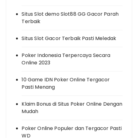
Situs Slot demo Slot88 GG Gacor Parah
Terbaik
Situs Slot Gacor Terbaik Pasti Meledak
Poker Indonesia Terpercaya Secara
Online 2023
10 Game IDN Poker Online Tergacor
Pasti Menang
Klaim Bonus di Situs Poker Online Dengan
Mudah
Poker Online Populer dan Tergacor Pasti
WD