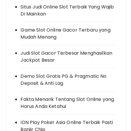
Situs Judi Online Slot Terbaik Yang Wajib
Di Mainkan
Game Slot Online Gacor Terbaru yang
Mudah Menang
Judi Slot Gacor Terbesar Menghasilkan
Jackpot Besar
Demo Slot Gratis PG & Pragmatic No
Deposit & Anti Lag
Fakta Menarik Tentang Slot Online yang
Harus Anda Ketahui
IDN Play Poker Asia Online Terbaik Pasti
Banjir Chip