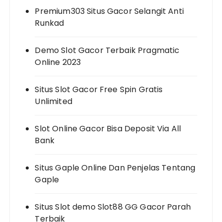
Premium303 Situs Gacor Selangit Anti
Runkad
Demo Slot Gacor Terbaik Pragmatic
Online 2023
Situs Slot Gacor Free Spin Gratis
Unlimited
Slot Online Gacor Bisa Deposit Via All
Bank
Situs Gaple Online Dan Penjelas Tentang
Gaple
Situs Slot demo Slot88 GG Gacor Parah
Terbaik