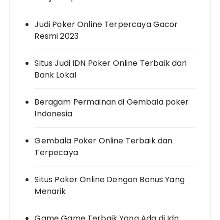
Judi Poker Online Terpercaya Gacor
Resmi 2023
Situs Judi IDN Poker Online Terbaik dari
Bank Lokal
Beragam Permainan di Gembala poker
Indonesia
Gembala Poker Online Terbaik dan
Terpecaya
Situs Poker Online Dengan Bonus Yang
Menarik
Game Game Terbaik Yang Ada di Idn