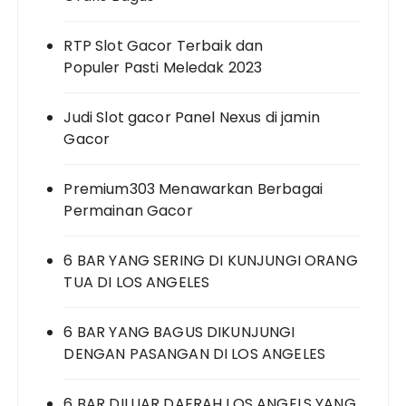
RTP Slot Gacor Terbaik dan
Populer Pasti Meledak 2023
Judi Slot gacor Panel Nexus di jamin
Gacor
Premium303 Menawarkan Berbagai
Permainan Gacor
6 BAR YANG SERING DI KUNJUNGI ORANG
TUA DI LOS ANGELES
6 BAR YANG BAGUS DIKUNJUNGI
DENGAN PASANGAN DI LOS ANGELES
6 BAR DILUAR DAERAH LOS ANGELS YANG