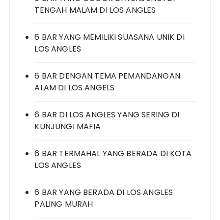
TENGAH MALAM DI LOS ANGLES
6 BAR YANG MEMILIKI SUASANA UNIK DI
LOS ANGLES
6 BAR DENGAN TEMA PEMANDANGAN
ALAM DI LOS ANGELS
6 BAR DI LOS ANGLES YANG SERING DI
KUNJUNGI MAFIA
6 BAR TERMAHAL YANG BERADA DI KOTA
LOS ANGLES
6 BAR YANG BERADA DI LOS ANGLES
PALING MURAH