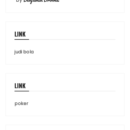
by
LINK
judi bola
LINK
poker