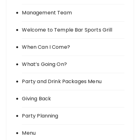
Management Team
Welcome to Temple Bar Sports Grill
When Can I Come?
What’s Going On?
Party and Drink Packages Menu
Giving Back
Party Planning
Menu